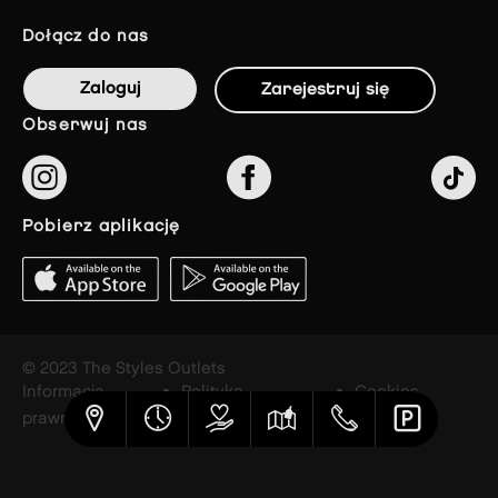
dołącz do nas
Zaloguj
Zarejestruj się
obserwuj nas
pobierz aplikację
© 2023 The Styles Outlets
Informacja
Polityka
Cookies
prawna
prywatności
settings