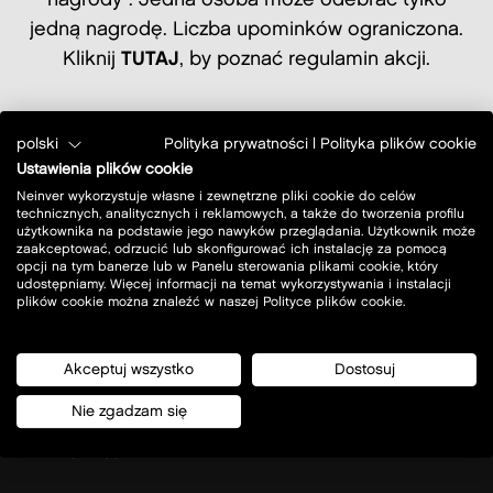
jedną nagrodę. Liczba upominków ograniczona.
Kliknij
TUTAJ
, by poznać regulamin akcji.
*regulamin uległ zmianie, obecnie punkt 1.16
polski
Polityka prywatności
|
Polityka plików cookie
brzmi: „Uczestnik może wykorzystać kartę
Ustawienia plików cookie
podarunkową stanowiącą Nagrodę w Akcji w
Neinver wykorzystuje własne i zewnętrzne pliki cookie do celów
ciągu roku od dnia wydania karty
technicznych, analitycznych i reklamowych, a także do tworzenia profilu
użytkownika na podstawie jego nawyków przeglądania. Użytkownik może
podarunkowej w Punkcie Obsługi Akcji.”
zaakceptować, odrzucić lub skonfigurować ich instalację za pomocą
opcji na tym banerze lub w Panelu sterowania plikami cookie, który
udostępniamy. Więcej informacji na temat wykorzystywania i instalacji
plików cookie można znaleźć w naszej Polityce plików cookie.
Akceptuj wszystko
Dostosuj
Nie zgadzam się
Ul. Rybnicka 205
44-122 Gliwice