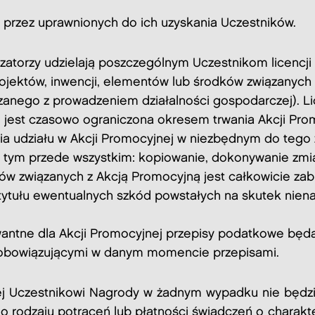
przez uprawnionych do ich uzyskania Uczestników.
zatorzy udzielają poszczególnym Uczestnikom licencji 
ojektów, inwencji, elementów lub środków związanych z
zanego z prowadzeniem działalności gospodarczej). Li
 jest czasowo ograniczona okresem trwania Akcji Promo
a udziału w Akcji Promocyjnej w niezbędnym do tego 
w tym przede wszystkim: kopiowanie, dokonywanie zmia
ków związanych z Akcją Promocyjną jest całkowicie za
ytułu ewentualnych szkód powstałych na skutek niena
wantne dla Akcji Promocyjnej przepisy podatkowe będ
 obowiązującymi w danym momencie przepisami.
j Uczestnikowi Nagrody w żadnym wypadku nie będzie
o rodzaju potrąceń lub płatności świadczeń o charak