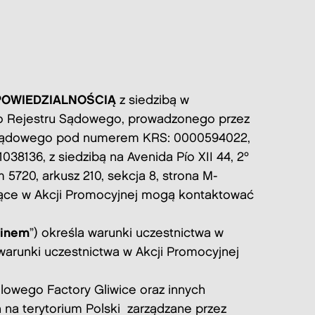
POWIEDZIALNOŚCIĄ
z siedzibą w
ego Rejestru Sądowego, prowadzonego przez
ru Sądowego pod numerem KRS: 0000594022,
1038136, z siedzibą na Avenida Pío XII 44, 2º
 5720, arkusz 210, sekcja 8, strona M-
ące w Akcji Promocyjnej mogą kontaktować
inem
”) określa warunki uczestnictwa w
warunki uczestnictwa w Akcji Promocyjnej
lowego Factory Gliwice oraz innych
h na terytorium Polski zarządzane przez