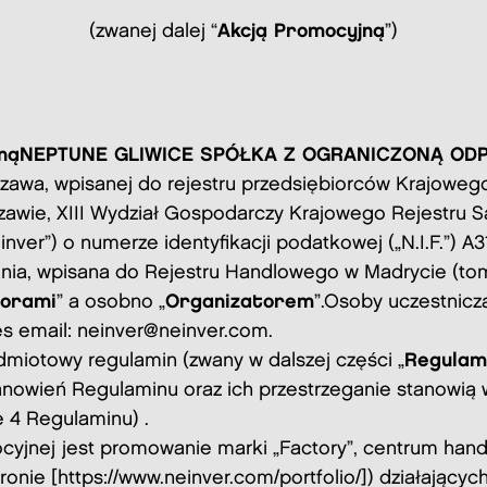
(zwanej dalej “
Akcją Promocyjną
”)
ną
NEPTUNE GLIWICE SPÓŁKA Z OGRANICZONĄ OD
rszawa, wpisanej do rejestru przedsiębiorców Krajow
szawie, XIII Wydział Gospodarczy Krajowego Rejest
inver”) o numerze identyfikacji podatkowej („N.I.F.”) A3
pania, wpisana do Rejestru Handlowego w Madrycie (tom
torami
” a osobno „
Organizatorem
”.
Osoby uczestnicz
s email: neinver@neinver.com.
dmiotowy regulamin (zwany w dalszej części „
Regulam
nowień Regulaminu oraz ich przestrzeganie stanowią 
 4 Regulaminu) .
cyjnej
jest promowanie marki „Factory”, centrum hand
nie [https://www.neinver.com/portfolio/]) działającyc