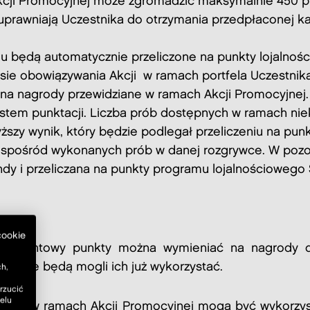
cji Promocyjnej może zgromadzić maksymalnie 450 pun
 uprawniają Uczestnika do otrzymania przedpłaconej 
u będą automatycznie przeliczone na punkty lojalnoś
ie obowiązywania Akcji w ramach portfela Uczestnika
ch na nagrody przewidziane w ramach Akcji Promocyjnej.
tem punktacji. Liczba prób dostępnych w ramach niekt
ższy wynik, który będzie podlegał przeliczeniu na pu
u spośród wykonanych prób w danej rozgrywce. W pozo
dy i przeliczana na punkty programu lojalnościowego 
cookie
Adwentowy punkty można wymieniać na nagrody do
cy nie będą mogli ich już wykorzystać.
h,
rzucić
elu
yznane w ramach Akcji Promocyjnej mogą być wykorz