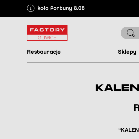
koło fortuny 8.08
restauracje
sklepy
KALE
“KALE