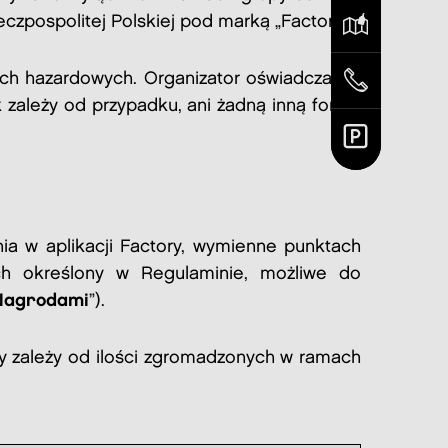
czpospolitej Polskiej pod marką „Factory”.
ach hazardowych. Organizator oświadcza, że
k zależy od przypadku, ani żadną inną formą
ia w aplikacji Factory, wymienne punktach
ch określony w Regulaminie, możliwe do
Nagrodami
”).
y zależy od ilości zgromadzonych w ramach