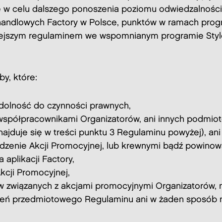
że w celu dalszego ponoszenia poziomu odwiedzalnośc
handlowych Factory w Polsce, punktów w ramach progr
iejszym regulaminem we wspomnianym programie Styl
y, które:
 zdolność do czynności prawnych,
 współpracownikami Organizatorów, ani innych podmiot
najduje się w treści punktu 3 Regulaminu powyżej), an
dzenie Akcji Promocyjnej, lub krewnymi bądź powinow
 aplikacji Factory,
kcji Promocyjnej,
tw związanych z akcjami promocyjnymi Organizatorów, n
wień przedmiotowego Regulaminu ani w żaden sposób n