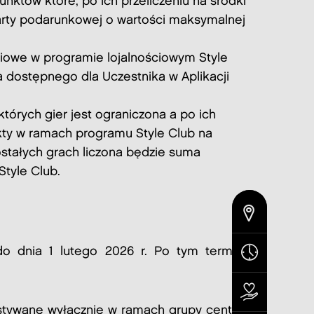
któw które, po ich przeliczeniu na środki
karty podarunkowej o wartości maksymalnej
ciowe w programie lojalnościowym Style
 dostępnego dla Uczestnika w Aplikacji
órych gier jest ograniczona a po ich
nkty w ramach programu Style Club na
stałych grach liczona będzie suma
Style Club.
 dnia 1 lutego 2026 r. Po tym terminie
ystywane wyłącznie w ramach grupy centrów