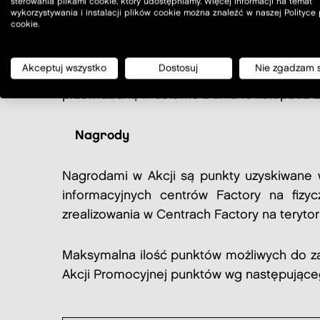
sterowania plikami cookie, który udostępniamy. Więcej informacji na temat
wykorzystywania i instalacji plików cookie można znaleźć w naszej Polityce
handlowych należących do podmiotów tej sam
cookie.
Akcja nie podlega zatwierdzeniu w trybie 
Akceptuj wszystko
Dostosuj
Nie zgadzam 
Akcja nie jest grą losową, loterią fantową
przewidzianą w ustawie z dnia 19 listopada 
Nagrody
Nagrodami w Akcji są punkty uzyskiwane w
informacyjnych centrów Factory na fiz
zrealizowania w Centrach Factory na teryto
Maksymalna ilość punktów możliwych do za
Akcji Promocyjnej punktów wg następując