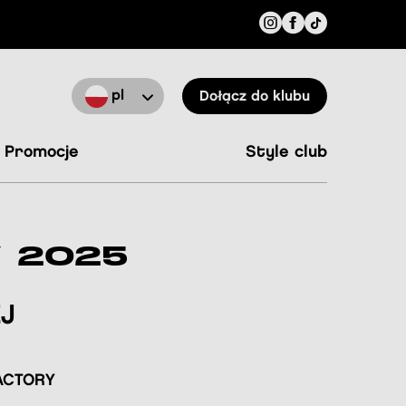
pl
Dołącz do klubu
promocje
style club
 2025
J
ACTORY