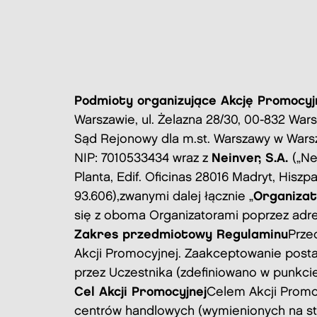
Podmioty organizujące Akcję Promocyj
Warszawie, ul. Żelazna 28/30, 00-832 Wa
Sąd Rejonowy dla m.st. Warszawy w War
NIP: 7010533434 wraz z
Neinver, S.A.
(„Ne
Planta, Edif. Oficinas 28016 Madryt, Hisz
93.606),
zwanymi dalej łącznie „
Organiza
się z oboma Organizatorami poprzez adre
Zakres przedmiotowy Regulaminu
Prze
Akcji Promocyjnej. Zaakceptowanie posta
przez Uczestnika (zdefiniowano w punkcie
Cel Akcji Promocyjnej
Celem Akcji Promo
centrów handlowych (wymienionych na stro