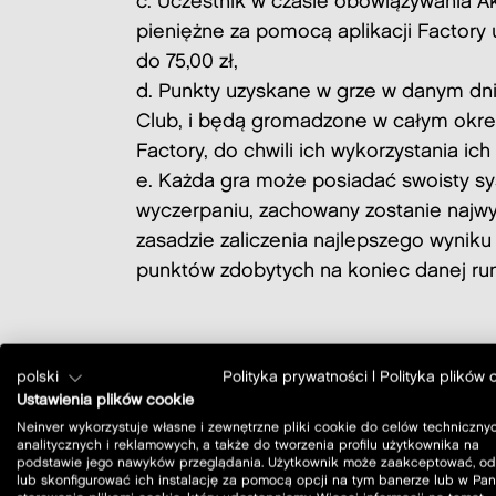
Uczestnik w czasie obowiązywania Ak
pieniężne za pomocą aplikacji Factory
do 75,00 zł,
Punkty uzyskane w grze w danym dni
Club, i będą gromadzone w całym okres
Factory, do chwili ich wykorzystania i
Każda gra może posiadać swoisty sys
wyczerpaniu, zachowany zostanie najwy
zasadzie zaliczenia najlepszego wynik
punktów zdobytych na koniec danej run
polski
Polityka prywatności
|
Polityka plików 
Zgromadzone w ramach akcji Kalendarz 
Ustawienia plików cookie
niewykorzystane punkty wygasną, a Uczestni
Neinver wykorzystuje własne i zewnętrzne pliki cookie do celów technicznyc
analitycznych i reklamowych, a także do tworzenia profilu użytkownika na
podstawie jego nawyków przeglądania. Użytkownik może zaakceptować, od
lub skonfigurować ich instalację za pomocą opcji na tym banerze lub w Pan
Organizatorzy zaznaczają, że nagrody prz