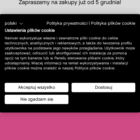
Zapraszamy na zakupy już od 5 grudnia!
polski
Polityka prywatności
|
Polityka plików cookie
Faceboo
Twitte
Pint
SHARE IT
Ustawienia plików cookie
Neinver wykorzystuje własne i zewnętrzne pliki cookie do celów
technicznych, analitycznych i reklamowych, a także do tworzenia profilu
użytkownika na podstawie jego nawyków przeglądania. Użytkownik może
zaakceptować, odrzucić lub skonfigurować ich instalację za pomocą
opcji na tym banerze lub w Panelu sterowania plikami cookie, który
udostępniamy. Więcej informacji na temat wykorzystywania i instalacji
plików cookie można znaleźć w naszej Polityce plików cookie.
Akceptuj wszystko
Dostosuj
Nie zgadzam się